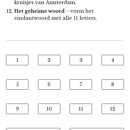
kruisjes van Amsterdam.
Het geheime woord
– vorm het
eindantwoord met alle 11 letters.
1
2
3
4
5
6
7
8
9
10
11
12